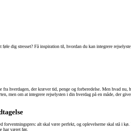
 føle dig stresset? Få inspiration til, hvordan du kan integrere rejselys
ra hverdagen, der kræver tid, penge og forberedelse. Men hvad nu, hvis r
ten, men om at integrere rejselysten i din hverdag på en måde, der giver
dtagelse
ed forventningspres: alt skal være perfekt, og oplevelserne skal stå i k
e har været før.