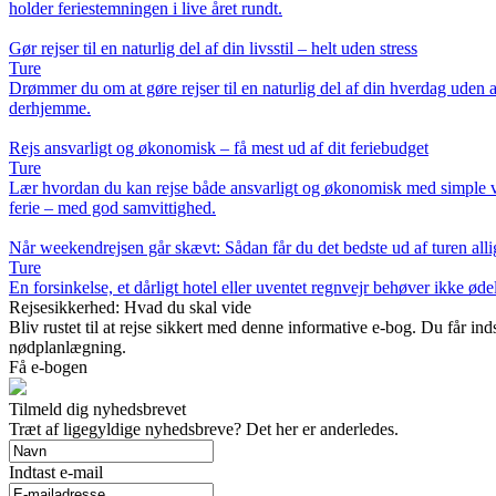
holder feriestemningen i live året rundt.
Gør rejser til en naturlig del af din livsstil – helt uden stress
Ture
Drømmer du om at gøre rejser til en naturlig del af din hverdag uden at
derhjemme.
Rejs ansvarligt og økonomisk – få mest ud af dit feriebudget
Ture
Lær hvordan du kan rejse både ansvarligt og økonomisk med simple valg
ferie – med god samvittighed.
Når weekendrejsen går skævt: Sådan får du det bedste ud af turen alli
Ture
En forsinkelse, et dårligt hotel eller uventet regnvejr behøver ikke øde
Rejsesikkerhed: Hvad du skal vide
Bliv rustet til at rejse sikkert med denne informative e-bog. Du får i
nødplanlægning.
Få e-bogen
Tilmeld dig nyhedsbrevet
Træt af ligegyldige nyhedsbreve? Det her er anderledes.
Indtast e-mail