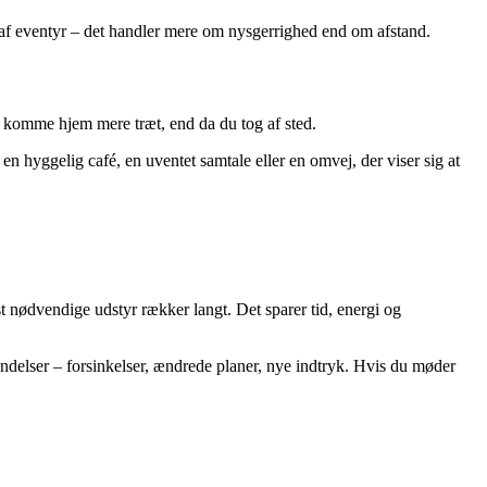
lsen af eventyr – det handler mere om nysgerrighed end om afstand.
 at komme hjem mere træt, end da du tog af sted.
 en hyggelig café, en uventet samtale eller en omvej, der viser sig at
st nødvendige udstyr rækker langt. Det sparer tid, energi og
ændelser – forsinkelser, ændrede planer, nye indtryk. Hvis du møder