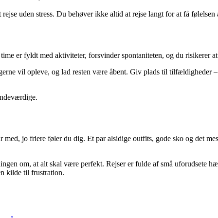
 at rejse uden stress. Du behøver ikke altid at rejse langt for at få føle
r time er fyldt med aktiviteter, forsvinder spontaniteten, og du risikerer
erne vil opleve, og lad resten være åbent. Giv plads til tilfældigheder –
mindeværdige.
 med, jo friere føler du dig. Et par alsidige outfits, gode sko og det me
ngen om, at alt skal være perfekt. Rejser er fulde af små uforudsete h
 kilde til frustration.