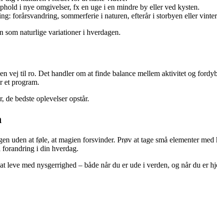
ld i nye omgivelser, fx en uge i en mindre by eller ved kysten.
ing: forårsvandring, sommerferie i naturen, efterår i storbyen eller vinte
en som naturlige variationer i hverdagen.
vej til ro. Det handler om at finde balance mellem aktivitet og fordybels
or et program.
, de bedste oplevelser opstår.
n
dagen uden at føle, at magien forsvinder. Prøv at tage små elementer med
l forandring i din hverdag.
 om at leve med nysgerrighed – både når du er ude i verden, og når du er 