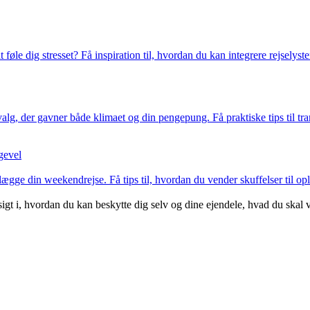
 føle dig stresset? Få inspiration til, hvordan du kan integrere rejselys
, der gavner både klimaet og din pengepung. Få praktiske tips til tran
gevel
lægge din weekendrejse. Få tips til, hvordan du vender skuffelser til opl
ndsigt i, hvordan du kan beskytte dig selv og dine ejendele, hvad du ska