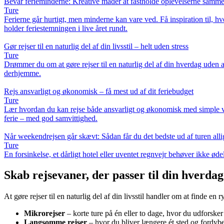
Bevar ferieminderne: Kreative måder at fastholde oplevelserne samm
Ture
Ferierne går hurtigt, men minderne kan vare ved. Få inspiration til, h
holder feriestemningen i live året rundt.
Gør rejser til en naturlig del af din livsstil – helt uden stress
Ture
Drømmer du om at gøre rejser til en naturlig del af din hverdag uden at
derhjemme.
Rejs ansvarligt og økonomisk – få mest ud af dit feriebudget
Ture
Lær hvordan du kan rejse både ansvarligt og økonomisk med simple valg
ferie – med god samvittighed.
Når weekendrejsen går skævt: Sådan får du det bedste ud af turen alli
Ture
En forsinkelse, et dårligt hotel eller uventet regnvejr behøver ikke øde
Skab rejsevaner, der passer til din hverdag
At gøre rejser til en naturlig del af din livsstil handler om at finde en 
Mikrorejser
– korte ture på én eller to dage, hvor du udforske
Langsomme rejser
– hvor du bliver længere ét sted og fordyber 