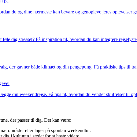
en på
vordan du og dine nærmeste kan bevare og genopleve jeres oplevelser gen
 føle dig stresset? Få inspiration til, hvordan du kan integrere rejselys
, der gavner både klimaet og din pengepung. Få praktiske tips til tran
gevel
lægge din weekendrejse. Få tips til, hvordan du vender skuffelser til opl
rytme, der passer til dig. Det kan være:
r nærområder eller tager på spontan weekendtur.
dig i kulturen i stedet for at haste videre.