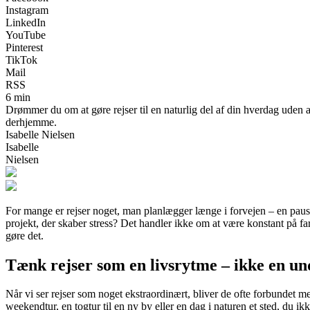
Instagram
LinkedIn
YouTube
Pinterest
TikTok
Mail
RSS
6 min
Drømmer du om at gøre rejser til en naturlig del af din hverdag uden at
derhjemme.
Isabelle Nielsen
Isabelle
Nielsen
For mange er rejser noget, man planlægger længe i forvejen – en pause f
projekt, der skaber stress? Det handler ikke om at være konstant på far
gøre det.
Tænk rejser som en livsrytme – ikke en un
Når vi ser rejser som noget ekstraordinært, bliver de ofte forbundet m
weekendtur, en togtur til en ny by eller en dag i naturen et sted, du ikk