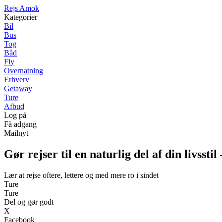
R
ejs
A
mok
Kategorier
Bil
Bus
Tog
Båd
Fly
Overnatning
Erhverv
Getaway
Ture
Afbud
Log på
Få adgang
Mailnyt
Gør rejser til en naturlig del af din livsstil
Lær at rejse oftere, lettere og med mere ro i sindet
Ture
Ture
Del og gør godt
X
Facebook