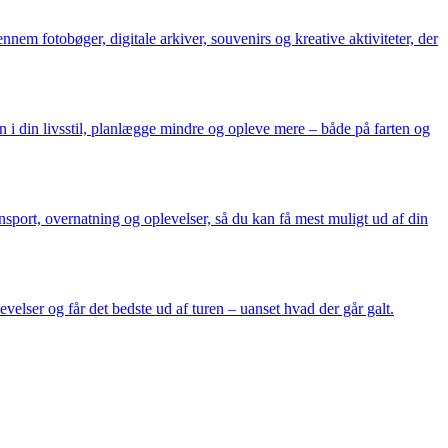
nem fotobøger, digitale arkiver, souvenirs og kreative aktiviteter, der
ten i din livsstil, planlægge mindre og opleve mere – både på farten og
sport, overnatning og oplevelser, så du kan få mest muligt ud af din
evelser og får det bedste ud af turen – uanset hvad der går galt.