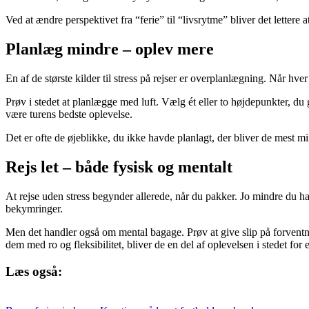
Ved at ændre perspektivet fra “ferie” til “livsrytme” bliver det lettere
Planlæg mindre – oplev mere
En af de største kilder til stress på rejser er overplanlægning. Når hve
Prøv i stedet at planlægge med luft. Vælg ét eller to højdepunkter, du g
være turens bedste oplevelse.
Det er ofte de øjeblikke, du ikke havde planlagt, der bliver de mest 
Rejs let – både fysisk og mentalt
At rejse uden stress begynder allerede, når du pakker. Jo mindre du har
bekymringer.
Men det handler også om mental bagage. Prøv at give slip på forventni
dem med ro og fleksibilitet, bliver de en del af oplevelsen i stedet for en
Læs også: