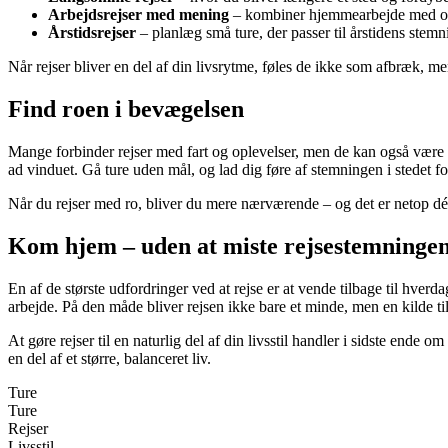
Arbejdsrejser med mening
– kombiner hjemmearbejde med opho
Årstidsrejser
– planlæg små ture, der passer til årstidens stemn
Når rejser bliver en del af din livsrytme, føles de ikke som afbræk, m
Find roen i bevægelsen
Mange forbinder rejser med fart og oplevelser, men de kan også være en 
ad vinduet. Gå ture uden mål, og lad dig føre af stemningen i stedet f
Når du rejser med ro, bliver du mere nærværende – og det er netop dér
Kom hjem – uden at miste rejsestemninge
En af de største udfordringer ved at rejse er at vende tilbage til hver
arbejde. På den måde bliver rejsen ikke bare et minde, men en kilde ti
At gøre rejser til en naturlig del af din livsstil handler i sidste ende
en del af et større, balanceret liv.
Ture
Ture
Rejser
Livsstil