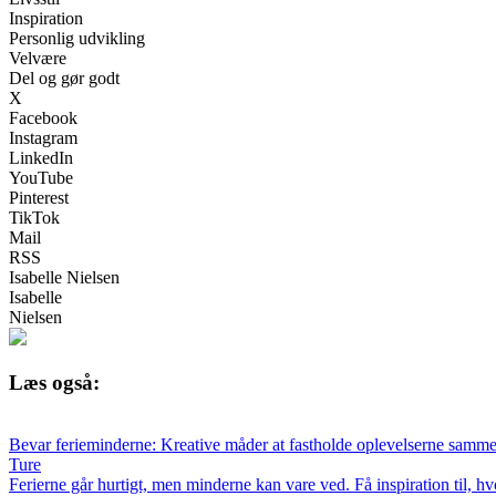
Inspiration
Personlig udvikling
Velvære
Del og gør godt
X
Facebook
Instagram
LinkedIn
YouTube
Pinterest
TikTok
Mail
RSS
Isabelle Nielsen
Isabelle
Nielsen
Læs også:
Bevar ferieminderne: Kreative måder at fastholde oplevelserne samm
Ture
Ferierne går hurtigt, men minderne kan vare ved. Få inspiration til, h