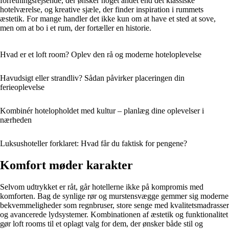
forretningsrejsende, der ønsker noget andet end det klassiske
hotelværelse, og kreative sjæle, der finder inspiration i rummets
æstetik. For mange handler det ikke kun om at have et sted at sove,
men om at bo i et rum, der fortæller en historie.
Hvad er et loft room? Oplev den rå og moderne hoteloplevelse
Havudsigt eller strandliv? Sådan påvirker placeringen din
ferieoplevelse
Kombinér hotelopholdet med kultur – planlæg dine oplevelser i
nærheden
Luksushoteller forklaret: Hvad får du faktisk for pengene?
Komfort møder karakter
Selvom udtrykket er råt, går hotellerne ikke på kompromis med
komforten. Bag de synlige rør og murstensvægge gemmer sig moderne
bekvemmeligheder som regnbruser, store senge med kvalitetsmadrasser
og avancerede lydsystemer. Kombinationen af æstetik og funktionalitet
gør loft rooms til et oplagt valg for dem, der ønsker både stil og