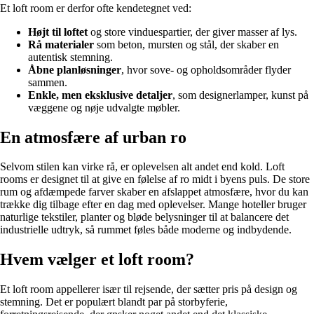
Et loft room er derfor ofte kendetegnet ved:
Højt til loftet
og store vinduespartier, der giver masser af lys.
Rå materialer
som beton, mursten og stål, der skaber en
autentisk stemning.
Åbne planløsninger
, hvor sove- og opholdsområder flyder
sammen.
Enkle, men eksklusive detaljer
, som designerlamper, kunst på
væggene og nøje udvalgte møbler.
En atmosfære af urban ro
Selvom stilen kan virke rå, er oplevelsen alt andet end kold. Loft
rooms er designet til at give en følelse af ro midt i byens puls. De store
rum og afdæmpede farver skaber en afslappet atmosfære, hvor du kan
trække dig tilbage efter en dag med oplevelser. Mange hoteller bruger
naturlige tekstiler, planter og bløde belysninger til at balancere det
industrielle udtryk, så rummet føles både moderne og indbydende.
Hvem vælger et loft room?
Et loft room appellerer især til rejsende, der sætter pris på design og
stemning. Det er populært blandt par på storbyferie,