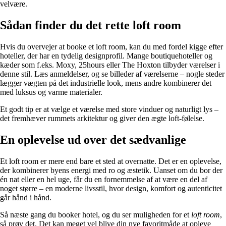
velvære.
Sådan finder du det rette loft room
Hvis du overvejer at booke et loft room, kan du med fordel kigge efter
hoteller, der har en tydelig designprofil. Mange boutiquehoteller og
kæder som f.eks. Moxy, 25hours eller The Hoxton tilbyder værelser i
denne stil. Læs anmeldelser, og se billeder af værelserne – nogle steder
lægger vægten på det industrielle look, mens andre kombinerer det
med luksus og varme materialer.
Et godt tip er at vælge et værelse med store vinduer og naturligt lys –
det fremhæver rummets arkitektur og giver den ægte loft-følelse.
En oplevelse ud over det sædvanlige
Et loft room er mere end bare et sted at overnatte. Det er en oplevelse,
der kombinerer byens energi med ro og æstetik. Uanset om du bor der
én nat eller en hel uge, får du en fornemmelse af at være en del af
noget større – en moderne livsstil, hvor design, komfort og autenticitet
går hånd i hånd.
Så næste gang du booker hotel, og du ser muligheden for et
loft room
,
så prøv det. Det kan meget vel blive din nye favoritmåde at opleve