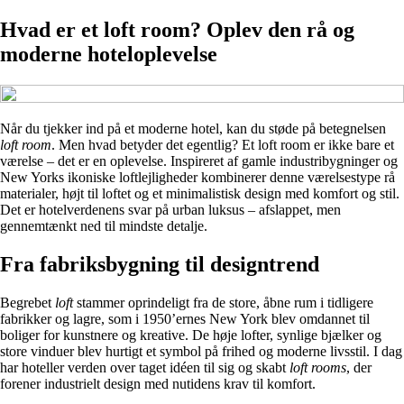
Hvad er et loft room? Oplev den rå og
moderne hoteloplevelse
Når du tjekker ind på et moderne hotel, kan du støde på betegnelsen
loft room
. Men hvad betyder det egentlig? Et loft room er ikke bare et
værelse – det er en oplevelse. Inspireret af gamle industribygninger og
New Yorks ikoniske loftlejligheder kombinerer denne værelsestype rå
materialer, højt til loftet og et minimalistisk design med komfort og stil.
Det er hotelverdenens svar på urban luksus – afslappet, men
gennemtænkt ned til mindste detalje.
Fra fabriksbygning til designtrend
Begrebet
loft
stammer oprindeligt fra de store, åbne rum i tidligere
fabrikker og lagre, som i 1950’ernes New York blev omdannet til
boliger for kunstnere og kreative. De høje lofter, synlige bjælker og
store vinduer blev hurtigt et symbol på frihed og moderne livsstil. I dag
har hoteller verden over taget idéen til sig og skabt
loft rooms
, der
forener industrielt design med nutidens krav til komfort.