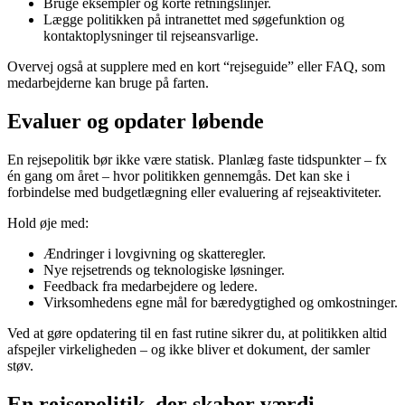
Bruge eksempler og korte retningslinjer.
Lægge politikken på intranettet med søgefunktion og
kontaktoplysninger til rejseansvarlige.
Overvej også at supplere med en kort “rejseguide” eller FAQ, som
medarbejderne kan bruge på farten.
Evaluer og opdater løbende
En rejsepolitik bør ikke være statisk. Planlæg faste tidspunkter – fx
én gang om året – hvor politikken gennemgås. Det kan ske i
forbindelse med budgetlægning eller evaluering af rejseaktiviteter.
Hold øje med:
Ændringer i lovgivning og skatteregler.
Nye rejsetrends og teknologiske løsninger.
Feedback fra medarbejdere og ledere.
Virksomhedens egne mål for bæredygtighed og omkostninger.
Ved at gøre opdatering til en fast rutine sikrer du, at politikken altid
afspejler virkeligheden – og ikke bliver et dokument, der samler
støv.
En rejsepolitik, der skaber værdi