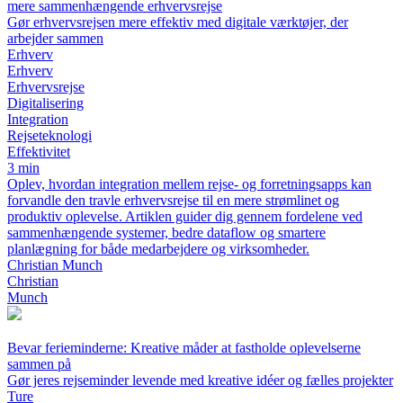
mere sammenhængende erhvervsrejse
Gør erhvervsrejsen mere effektiv med digitale værktøjer, der
arbejder sammen
Erhverv
Erhverv
Erhvervsrejse
Digitalisering
Integration
Rejseteknologi
Effektivitet
3 min
Oplev, hvordan integration mellem rejse- og forretningsapps kan
forvandle den travle erhvervsrejse til en mere strømlinet og
produktiv oplevelse. Artiklen guider dig gennem fordelene ved
sammenhængende systemer, bedre dataflow og smartere
planlægning for både medarbejdere og virksomheder.
Christian Munch
Christian
Munch
Bevar ferieminderne: Kreative måder at fastholde oplevelserne
sammen på
Gør jeres rejseminder levende med kreative idéer og fælles projekter
Ture