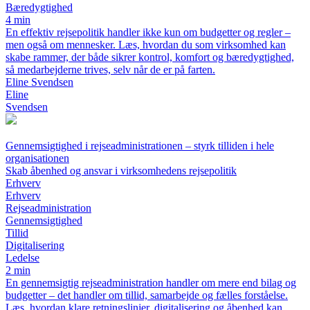
Bæredygtighed
4 min
En effektiv rejsepolitik handler ikke kun om budgetter og regler –
men også om mennesker. Læs, hvordan du som virksomhed kan
skabe rammer, der både sikrer kontrol, komfort og bæredygtighed,
så medarbejderne trives, selv når de er på farten.
Eline Svendsen
Eline
Svendsen
Gennemsigtighed i rejseadministrationen – styrk tilliden i hele
organisationen
Skab åbenhed og ansvar i virksomhedens rejsepolitik
Erhverv
Erhverv
Rejseadministration
Gennemsigtighed
Tillid
Digitalisering
Ledelse
2 min
En gennemsigtig rejseadministration handler om mere end bilag og
budgetter – det handler om tillid, samarbejde og fælles forståelse.
Læs, hvordan klare retningslinjer, digitalisering og åbenhed kan