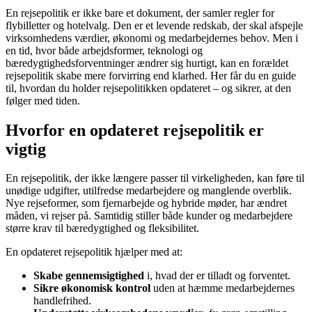
En rejsepolitik er ikke bare et dokument, der samler regler for
flybilletter og hotelvalg. Den er et levende redskab, der skal afspejle
virksomhedens værdier, økonomi og medarbejdernes behov. Men i
en tid, hvor både arbejdsformer, teknologi og
bæredygtighedsforventninger ændrer sig hurtigt, kan en forældet
rejsepolitik skabe mere forvirring end klarhed. Her får du en guide
til, hvordan du holder rejsepolitikken opdateret – og sikrer, at den
følger med tiden.
Hvorfor en opdateret rejsepolitik er
vigtig
En rejsepolitik, der ikke længere passer til virkeligheden, kan føre til
unødige udgifter, utilfredse medarbejdere og manglende overblik.
Nye rejseformer, som fjernarbejde og hybride møder, har ændret
måden, vi rejser på. Samtidig stiller både kunder og medarbejdere
større krav til bæredygtighed og fleksibilitet.
En opdateret rejsepolitik hjælper med at:
Skabe gennemsigtighed
i, hvad der er tilladt og forventet.
Sikre økonomisk kontrol
uden at hæmme medarbejdernes
handlefrihed.