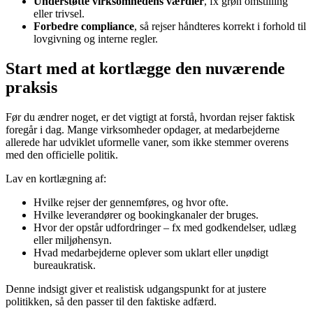
Understøtte virksomhedens værdier
, fx grøn omstilling
eller trivsel.
Forbedre compliance
, så rejser håndteres korrekt i forhold til
lovgivning og interne regler.
Start med at kortlægge den nuværende
praksis
Før du ændrer noget, er det vigtigt at forstå, hvordan rejser faktisk
foregår i dag. Mange virksomheder opdager, at medarbejderne
allerede har udviklet uformelle vaner, som ikke stemmer overens
med den officielle politik.
Lav en kortlægning af:
Hvilke rejser der gennemføres, og hvor ofte.
Hvilke leverandører og bookingkanaler der bruges.
Hvor der opstår udfordringer – fx med godkendelser, udlæg
eller miljøhensyn.
Hvad medarbejderne oplever som uklart eller unødigt
bureaukratisk.
Denne indsigt giver et realistisk udgangspunkt for at justere
politikken, så den passer til den faktiske adfærd.