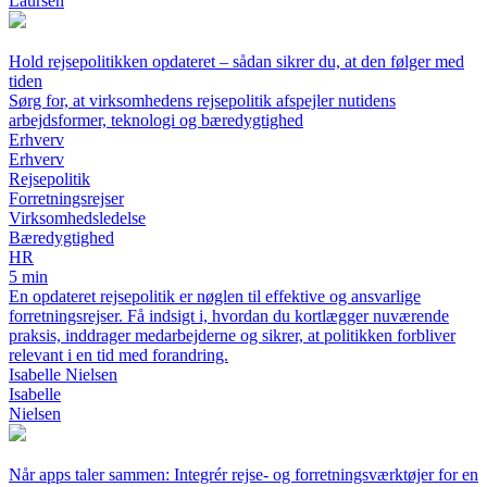
Laursen
Hold rejsepolitikken opdateret – sådan sikrer du, at den følger med
tiden
Sørg for, at virksomhedens rejsepolitik afspejler nutidens
arbejdsformer, teknologi og bæredygtighed
Erhverv
Erhverv
Rejsepolitik
Forretningsrejser
Virksomhedsledelse
Bæredygtighed
HR
5 min
En opdateret rejsepolitik er nøglen til effektive og ansvarlige
forretningsrejser. Få indsigt i, hvordan du kortlægger nuværende
praksis, inddrager medarbejderne og sikrer, at politikken forbliver
relevant i en tid med forandring.
Isabelle Nielsen
Isabelle
Nielsen
Når apps taler sammen: Integrér rejse- og forretningsværktøjer for en