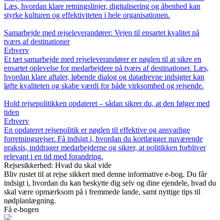
Læs, hvordan klare retningslinjer, digitalisering og åbenhed kan
styrke kulturen og effektiviteten i hele organisationen.
Samarbejde med rejseleverandører: Vejen til ensartet kvalitet på
tværs af destinationer
Erhverv
Et tæt samarbejde med rejseleverandører er nøglen til at sikre en
ensartet oplevelse for medarbejdere på tværs af destinationer. Læs,
hvordan klare aftaler, løbende dialog og datadrevne indsigter kan
løfte kvaliteten og skabe værdi for både virksomhed og rejsende.
Hold rejsepolitikken opdateret – sådan sikrer du, at den følger med
tiden
Erhverv
En opdateret rejsepolitik er nøglen til effektive og ansvarlige
forretningsrejser. Få indsigt i, hvordan du kortlægger nuværende
praksis, inddrager medarbejderne og sikrer, at politikken forbliver
relevant i en tid med forandring.
Rejsesikkerhed: Hvad du skal vide
Bliv rustet til at rejse sikkert med denne informative e-bog. Du får
indsigt i, hvordan du kan beskytte dig selv og dine ejendele, hvad du
skal være opmærksom på i fremmede lande, samt nyttige tips til
nødplanlægning.
Få e-bogen