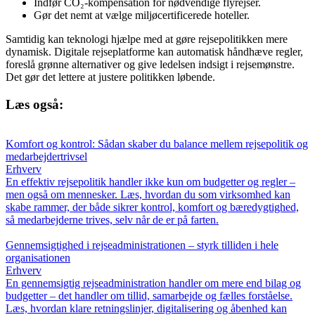
Indfør CO₂-kompensation for nødvendige flyrejser.
Gør det nemt at vælge miljøcertificerede hoteller.
Samtidig kan teknologi hjælpe med at gøre rejsepolitikken mere
dynamisk. Digitale rejseplatforme kan automatisk håndhæve regler,
foreslå grønne alternativer og give ledelsen indsigt i rejsemønstre.
Det gør det lettere at justere politikken løbende.
Læs også:
Komfort og kontrol: Sådan skaber du balance mellem rejsepolitik og
medarbejdertrivsel
Erhverv
En effektiv rejsepolitik handler ikke kun om budgetter og regler –
men også om mennesker. Læs, hvordan du som virksomhed kan
skabe rammer, der både sikrer kontrol, komfort og bæredygtighed,
så medarbejderne trives, selv når de er på farten.
Gennemsigtighed i rejseadministrationen – styrk tilliden i hele
organisationen
Erhverv
En gennemsigtig rejseadministration handler om mere end bilag og
budgetter – det handler om tillid, samarbejde og fælles forståelse.
Læs, hvordan klare retningslinjer, digitalisering og åbenhed kan